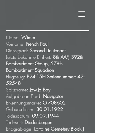
Name:
Wimer
Vorname:
French Paul
Dienstgrad:
Second Lieutenant
Letzte bekannte Einheit:
8th AAF, 392th
Bombardment Group, 578th
Bombardment Squadron
Flugzeug:
B24-15H Seriennummer:
42-
52548
Spitzname:
Jaw-Ja Boy
Aufgabe an Bord:
Navigator
Erkennungsmarke:
O-708602
Geburtsdatum:
30.01.1922
Todesdatum:
09.09.1944
Todesort:
Diedenbergen
Endgrablage: L
orraine Cemetery Block J