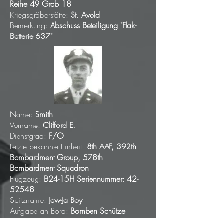
Reihe 49 Grab 18
Kriegsgräberstätte:
St. Avold
Bemerkung:
Abschuss Beteiligung "Flak-
Batterie 637"
Name:
Smith
Vorname:
Clifford E.
Dienstgrad:
F/O
Letzte bekannte Einheit:
8th AAF, 392th
Bombardment Group, 578th
Bombardment Squadron
Flugzeug:
B24-15H Seriennummer:
42-
52548
Spitzname: J
aw-Ja Boy
Aufgabe an Bord:
Bomben Schütze