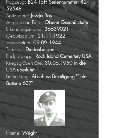
Flugzeug:
B24-15H Seriennummer:
42-
52548
Spitzname:
Jaw-Ja Boy
Aufgabe an Bord:
Oberer Geschützturm
Erkennungsmarke:
36639021
Geburtsdatum:
21.11.1922
Todesdatum:
09.09.1944
Todesort:
Diedenbergen
Endgrablage:
Rock Island Cemertery USA
Kriegsgräberstätte:
30.06.1950
in die
USA überführt
Bemerkung:
Abschuss Beteiligung "Flak-
Batterie 637"
Name:
Wright