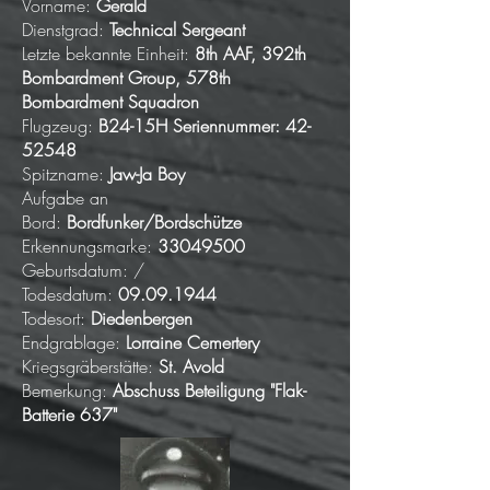
Vorname:
Gerald
Dienstgrad:
Technical Sergeant
Letzte bekannte Einheit:
8th AAF, 392th
Bombardment Group, 578th
Bombardment Squadron
Flugzeug:
B24-15H Seriennummer:
42-
52548
Spitzname:
Jaw-Ja Boy
Aufgabe an
Bord:
Bordfunker/Bordschütze
Erkennungsmarke:
33049500
Geburtsdatum: /
Todesdatum:
09.09.1944
Todesort:
Diedenbergen
Endgrablage:
Lorraine Cemertery
Kriegsgräberstätte:
St. Avold
Bemerkung:
Abschuss Beteiligung "Flak-
Batterie 637"