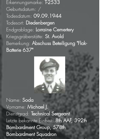
Erkennungsmarke:
T-2533
Geburtsdatum: /
Todesdatum:
09.09.1944
Todesort:
Diedenbergen
Endgrablage:
Lorraine Cemertery
Kriegsgräberstätte:
St. Avold
Bemerkung:
Abschuss Beteiligung "Flak-
Batterie 637"
Name:
Soda
Vorname:
Michael J.
Dienstgrad:
Technical Sergeant
Letzte bekannte Einheit:
8th AAF, 392th
Bombardment Group, 578th
Bombardment Squadron