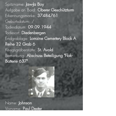
Spitzname:
Jaw-Ja Boy
Aufgabe an Bord:
Oberer Geschützturm
Erkennungsmarke:
37484761
Geburtsdatum: /
Todesdatum:
09.09.1944
Todesort:
Diedenbergen
Endgrablage:
Lorraine Cemertery Block A
Reihe 32 Grab 6
Kriegsgräberstätte:
St. Avold
Bemerkung:
Abschuss Beteiligung "Flak-
Batterie 637"
Name:
Johnson
Vorname:
Paul Dexter
Dienstgrad:
Staff Sergeant