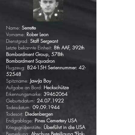
Name:
Serrette
Vorname:
Rober Leon
Dienstgrad:
Staff Sergeant
Letzte bekannte Einheit:
8th AAF, 392th
Bombardment Group, 578th
Bombardment Squadron
Flugzeug:
B24-15H Seriennummer:
42-
52548
Spitzname:
Jaw-Ja Boy
Aufgabe an Bord:
Heckschütze
Erkennungsmarke:
39462064
Geburtsdatum:
24.07.1922
Todesdatum:
09.09.1944
Todesort:
Diedenbergen
Endgrablage:
Pines Cemertery USA
Kriegsgräberstätte:
Überführt in die USA
Bemerkung:
Abschuss Beteiligung "Flak-