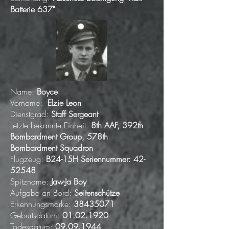
Batterie 637"
Name:
Boyce
Vorname:
Elzie Leon
Dienstgrad:
Staff Sergeant
Letzte bekannte Einheit:
8th AAF, 392th
Bombardment Group, 578th
Bombardment Squadron
Flugzeug:
B24-15H Seriennummer:
42-
52548
Spitzname:
Jaw-Ja Boy
Aufgabe an Bord:
Seitenschütze
Erkennungsmarke:
38435071
Geburtsdatum:
01.02.1920
Todesdatum:
09.09.1944