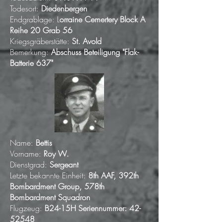
Todesort:
Diedenbergen
Endgrablage: L
orraine Cemertery Block A
Reihe 20 Grab 56
Kriegsgräberstätte:
St. Avold
Bemerkung:
Abschuss Beteiligung "Flak-
Batterie 637"
Name:
Bettis
Vorname:
Roy W.
Dienstgrad:
Sergeant
Letzte bekannte Einheit:
8th AAF, 392th
Bombardment Group, 578th
Bombardment Squadron
Flugzeug:
B24-15H Seriennummer:
42-
52548